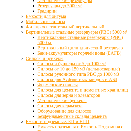
Металлические резервуары
Резервуары до 5000 м³
Градирни
Ёмкости для битума
Мобильные силосы
Фильтр осветлительный вертикальный
Вертикальные стальные резервуары (РВС) 5000 м³
Вертикальные стальные резервуары (РВС)
5000 м³
Вертикальный цилиндрический резервуар
Баки-аккумуляторы горячей воды (БАГВ)
Силосы и бункеры
Силосы и бункеры от 5 до 1000 м³
Силосы от 10 до 150 м3 (цельносварные)
Силосы рулонного типа РВС до 1000 м3
Силосы для Асфальтных заводов и АБЗ
Фермерские силосы
Силосы для цемента и цементных хранилищ
Силосы для зерна и элеваторов
Металлические бункеры
Силосы для керамзита
Оборудование для силосов
Безфундаментные склады цемента
Емкости подземные. ЕП и ЕПП
Емкость подземная и Емкость Подземная с