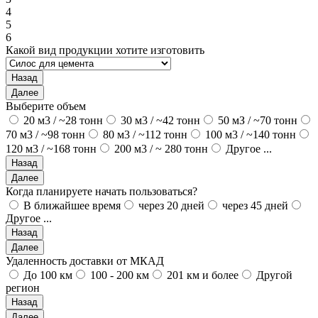
4
5
6
Какой вид продукции хотите изготовить
Назад
Далее
Выберите объем
20 м3 / ~28 тонн
30 м3 / ~42 тонн
50 мЗ / ~70 тонн
70 м3 / ~98 тонн
80 м3 / ~112 тонн
100 м3 / ~140 тонн
120 м3 / ~168 тонн
200 м3 / ~ 280 тонн
Другое ...
Назад
Далее
Когда планируете начать пользоваться?
В ближайшее время
через 20 дней
через 45 дней
Другое ...
Назад
Далее
Удаленность доставки от МКАД
До 100 км
100 - 200 км
201 км и более
Другой
регион
Назад
Далее