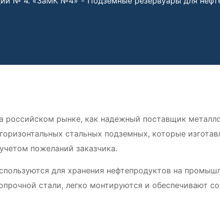
ций № 4. «ЗаМК №4»
Подземные резервуары для нефт
на российском рынке, как надежный поставщик металл
горизонтальных стальных подземных, которые изготав
учетом пожеланий заказчика.
пользуются для хранения нефтепродуктов на промышл
опрочной стали, легко монтируются и обеспечивают со