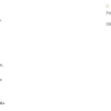
Силосы для цемента
Резервуары ГСМ
Ре
Ёмкости для битума
Подземные резервуары
е
09
Очистные сооружения
и,
е
 4»