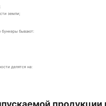
;
сти земли;
 бункеры бывают:
ости делятся на:
пускаемой продукции 