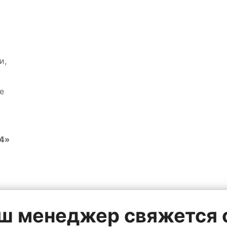
и,
е
 4»
наш менеджер свяжется