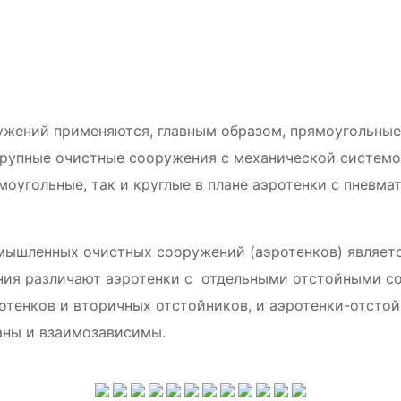
жений применяются, главным образом, прямоугольные 
крупные очистные сооружения с механической системо
оугольные, так и круглые в плане аэротенки с пневма
мышленных очистных сооружений (аэротенков) являет
ения различают аэротенки с отдельными отстойными со
тенков и вторичных отстойников, и аэротенки-отстой
аны и взаимозависимы.