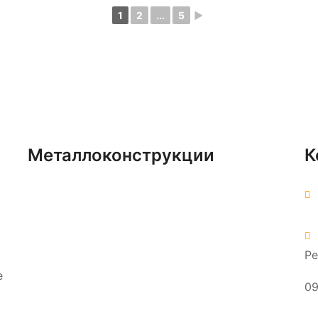
1
2
...
5
►
Металлоконструкции
К
Контакты
Портфолио
Силосы для цемента
Резервуары ГСМ
Ре
Ёмкости для битума
Подземные резервуары
е
09
Очистные сооружения